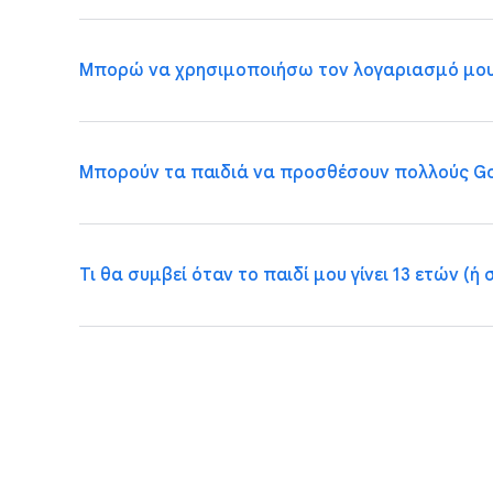
δεν θα βλέπει εξατομικευμένες διαφημίσεις και θα
Μπορώ να χρησιμοποιήσω τον λογαριασμό μου πο
Ναι, το Family Link μπορεί να χρησιμοποιηθεί για
χώρα σας
) και κάτω των 18 ετών χρειάζονται την
αυτούς ανά πάσα στιγμή.
Μπορούν τα παιδιά να προσθέσουν πολλούς Go
Όχι. Οι λογαριασμοί που παρέχονται για επαγγελμα
διαχείριση της επίβλεψης μέσω του Family Link.
το Family Link.
Τι θα συμβεί όταν το παιδί μου γίνει 13 ετών (
Όχι, σε γενικές γραμμές. Τα παιδιά επιτρέπεται
εποπτευόμενο Google Λογαριασμό. Αυτός ο περιο
υπήρχε κάποιος άλλος λογαριασμός στη συσκευή,
το Play χωρίς έγκριση από τους γονείς τους.
Όταν το παιδί σας γίνει 13 ετών (ή συμπληρώσει 
του Google σε έναν επιβλεπόμενο λογαριασμό εφήβ
γονικούς ελέγχους και τις ρυθμίσεις για τις επιβλε