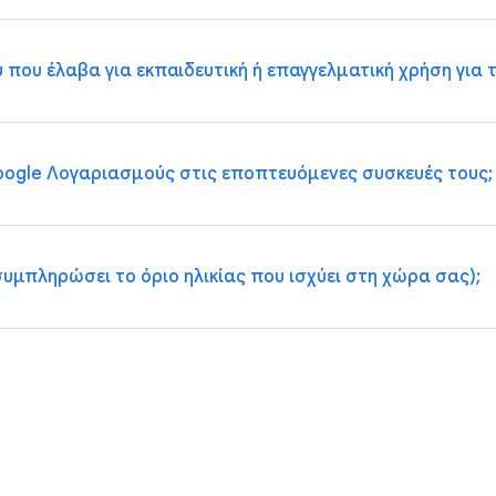
 έχετε στη διάθεσή σας εργαλεία για να αναγνωρίζετε πότε τ
υ έλαβα για εκπαιδευτική ή επαγγελματική χρήση για τη
 την επίβλεψη εφήβων. Οι έφηβοι άνω των 13 ετών (ή άνω του
ο
 έγκριση των γονέων για να διακόψουν την επίβλεψη. Ως γονέα
ogle Λογαριασμούς στις εποπτευόμενες συσκευές τους;
τική ή εκπαιδευτική χρήση δεν μπορούν να χρησιμοποιηθούν γ
 Μπορείτε να χρησιμοποιήσετε έναν προσωπικό Google Λογαρ
ή συμπληρώσει το όριο ηλικίας που ισχύει στη χώρα σας);
 να προσθέτουν μόνο έναν λογαριασμό Google Workspace for
ρισμός μάς βοηθάει να διατηρήσουμε σημαντικές συμπεριφορ
 τα παιδιά θα μπορούσαν να μεταβούν σε αυτόν τον λογαρι
το
όριο ηλικίας συναίνεσης που ισχύει στη χώρα σας)
, μπορεί 
ου. Αυτή η ενημέρωση δεν θα επηρεάσει την επίβλεψή σας. 
πόμενες συσκευές του παιδιού σας με την εφαρμογή Family Link