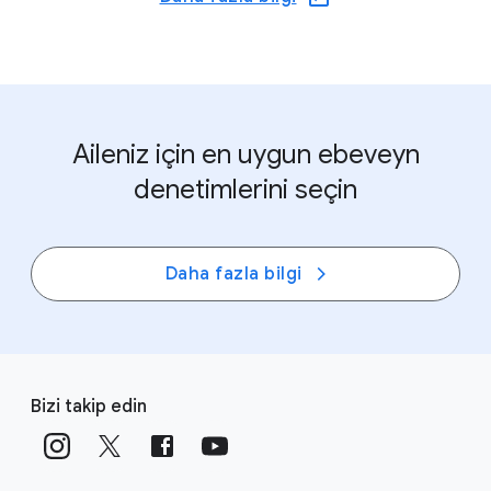
Aileniz için en uygun ebeveyn
denetimlerini seçin
Daha fazla bilgi
F
S
o
Bizi takip edin
o
o
c
t
i
e