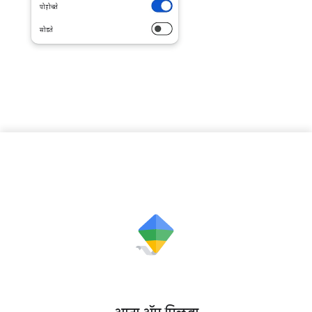
पोहोचते
सोडते