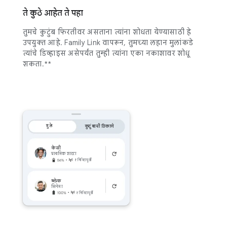
ते कुठे आहेत ते पहा
तुमचे कुटुंब फिरतीवर असताना त्यांना शोधता येण्यासाठी हे
उपयुक्त आहे. Family Link वापरून, तुमच्या लहान मुलांकडे
त्यांचे डिव्हाइस असेपर्यंत तुम्ही त्यांना एका नकाशावर शोधू
शकता.**
मुले
कुटुंबाची ठिकाणे
केसी
प्राथमिक शाळा
१ मिनिटापूर्वी
ब्लेक
सिनेमा
१ मिनिटापूर्वी