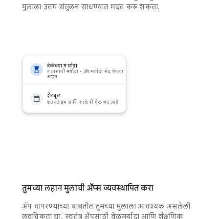
मुलाला उत्तम संतुलन साधण्यात मदत करू शकता.
वेळेच्या मर्यादा
२ तासांची मर्यादा • ॲप मर्यादा सेट केल्या
आहेत
शेड्यूल
डाउनटाइम आणि शाळेची वेळ बंद आहे
तुमच्या लहान मुलाची ॲप्स व्यवस्थापित करा
ॲप वापरण्याच्या बाबतीत तुमच्या मुलाला आवश्यक असलेली
लवचिकता द्या. स्वतंत्र ॲपसाठी वेळमर्यादा आणि शैक्षणिक