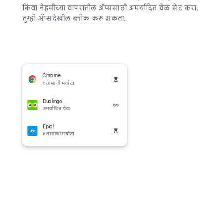
किंवा नेहमीच्या वापरातील ॲप्ससाठी अमर्यादित वेळ सेट करा.
तुम्ही ॲप्सदेखील ब्लॉक करू शकता.
Chrome
१ तासाची मर्यादा
Duolingo
अमर्यादित वेळ
Epic!
४ तासांची मर्यादा