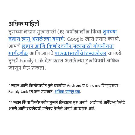
अधिक माहिती
तुमच्या लहान मुलासाठी (१३ वर्षांखालील किंव
ा
तुमच्या
देशात लागू असलेल्या वयाचे
) Google खाते तयार करणे.
आमच
े
लहान आणि किशोरवयीन मुलांसाठी गोपनीयता
मार्गदर्शक
आणि आमच
े
पालकांसाठीचे डिस्क्लोजर
यांमध्ये
तुम्ही Family Link देऊ करत असलेल्या टूलविषयी अधिक
जाणून घेऊ शकता.
* लहान आणि किशोरवयीन मुले ठरावीक Android व Chrome डिव्हाइसवर
Family Link रन करू शकतात.
अधिक जाणून घ्या
.
** लहान किंवा किशोरवयीन मुलाचे डिव्हाइस सुरू असणे, अलीकडे अ‍ॅक्टिव्ह केलेले
असणे आणि इंटरनेटशी कनेक्ट केलेले असणे आवश्यक आहे.