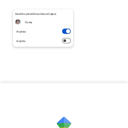
Gaukite pranešimus šiais atvejais:
Casey
Atvyksta
Išvyksta