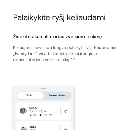
Palaikykite ryšį keliaudami
Žinokite akumuliatoriaus veikimo trukmę
Keliaujant ne visada lengva palaikyti ryšį. Naudodami
„Family Link“ visada žinosite likusį įrenginio
akumuliatoriaus veikimo laiką.**
Vaikai
Šeimos vietos
Casey
Pradinė mokykla
Prieš 1 min.
Blake
Kinas