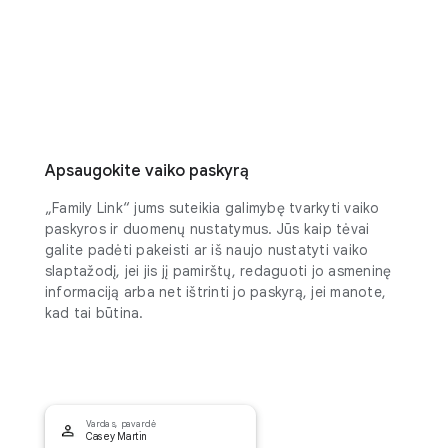
Apsaugokite vaiko paskyrą
„Family Link“ jums suteikia galimybę tvarkyti vaiko
paskyros ir duomenų nustatymus. Jūs kaip tėvai
galite padėti pakeisti ar iš naujo nustatyti vaiko
slaptažodį, jei jis jį pamirštų, redaguoti jo asmeninę
informaciją arba net ištrinti jo paskyrą, jei manote,
kad tai būtina.
Vardas, pavardė
Casey Martin