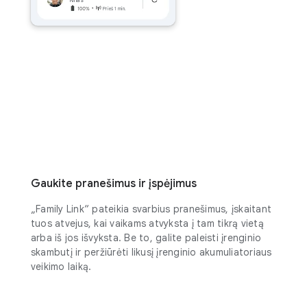
Prieš 1 min.
Gaukite pranešimus ir įspėjimus
„Family Link“ pateikia svarbius pranešimus, įskaitant
tuos atvejus, kai vaikams atvyksta į tam tikrą vietą
arba iš jos išvyksta. Be to, galite paleisti įrenginio
skambutį ir peržiūrėti likusį įrenginio akumuliatoriaus
veikimo laiką.