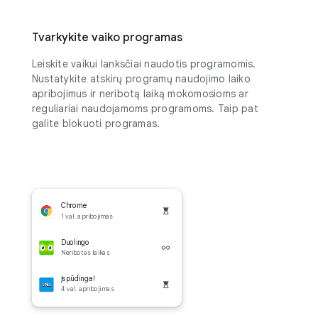
Tvarkykite vaiko programas
Leiskite vaikui lanksčiai naudotis programomis.
Nustatykite atskirų programų naudojimo laiko
apribojimus ir neribotą laiką mokomosioms ar
reguliariai naudojamoms programoms. Taip pat
galite blokuoti programas.
Chrome
1 val. apribojimas
Duolingo
Neribotas laikas
Įspūdinga!
4 val. apribojimas