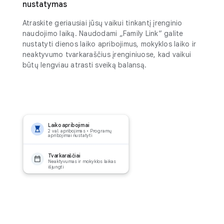
nustatymas
Atraskite geriausiai jūsų vaikui tinkantį įrenginio
naudojimo laiką. Naudodami „Family Link“ galite
nustatyti dienos laiko apribojimus, mokyklos laiko ir
neaktyvumo tvarkaraščius įrenginiuose, kad vaikui
būtų lengviau atrasti sveiką balansą.
Laiko apribojimai
2 val. apribojimas • Programų
apribojimai nustatyti
Tvarkaraščiai
Neaktyvumas ir mokyklos laikas
išjungti