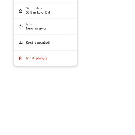
Gimimo data
2017 m. kovo 18 d.
Lytis
Nenoriu sakyti
Keisti slaptažodį
Ištrinti paskyrą