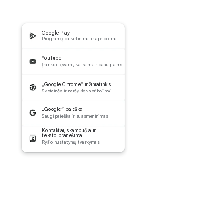
Google Play
Programų patvirtinimai ir apribojimai
YouTube
Įrankiai tėvams, vaikams ir paaugliams
„Google Chrome“ ir žiniatinklis
Svetainės ir naršyklės apribojimai
„Google“ paieška
Saugi paieška ir suasmeninimas
Kontaktai, skambučiai ir
teksto pranešimai
Ryšio nustatymų tvarkymas