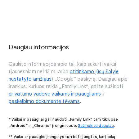
Daugiau informacijos
Gaukite informacijos apie tai, kaip sukurti vaikui
(jaunesniam nei 13 m. arba
atitinkamo jūsų šalyje
nustatyto amžiaus
) „Google“ paskyrą. Daugiau apie
įrankius, kuriuos reikia „Family Link“, galite sužinoti
privatumo vadove vaikams ir paaugliams
ir
paskelbimo dokumente tėvams
.
* Vaikai ir paaugliai gali naudoti „Family Link“ tam tikruose
„Android“ ir „Chrome“ įrenginiuose.
Sužinokite daugiau
.
** Vaiko ar paauglio įrenginys turi būti įjungtas, kurį laiką