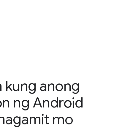
n kung anong
on ng Android
inagamit mo