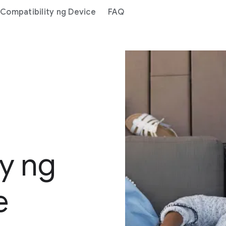
Compatibility ng Device
FAQ
ty ng
e