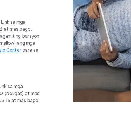
 Link sa mga
t) at mas bago.
magamit ng bersyon
shmallow) ang mga
elp Center
para sa
ink sa mga
.0 (Nougat) at mas
OS 16 at mas bago.