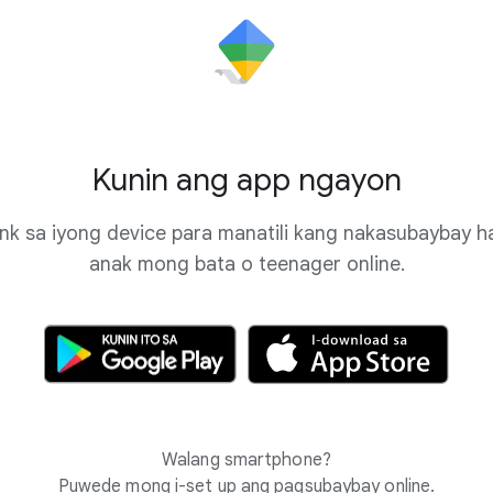
Kunin ang app ngayon
ink sa iyong device para manatili kang nakasubaybay 
anak mong bata o teenager online.
Walang smartphone?
Puwede mong i-set up ang pagsubaybay online.