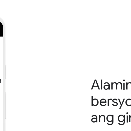
Alami
f
bersy
ang g