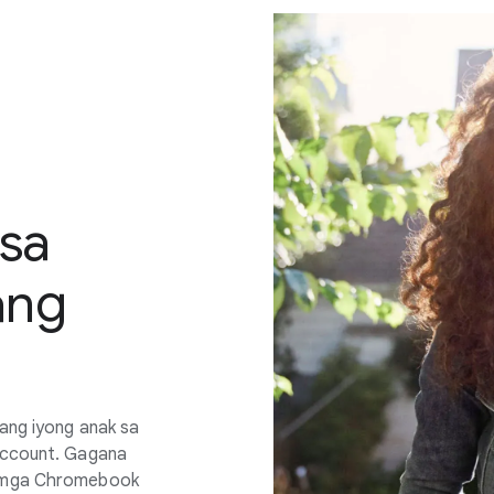
sa
ang
ang iyong anak sa
 account. Gagana
a mga Chromebook