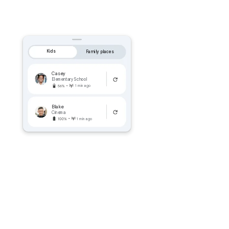
Kids
Family places
Casey
Elementary School
1 min ago
Blake
Cinema
1 min ago