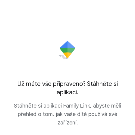
například mohly přepnout a stahovat aplikace ze
souhlasu ve vaší zemi)
, dostane možnost
služby Play bez schválení rodičů.
aktualizovat si účet Google na dozorovaný
teenagerovský účet. Aktualizací se váš dohled nijak
nezmění – rodičovskou kontrolu i nastavení pro
dozorovaná zařízení dítěte budete i nadále
spravovat pomocí aplikace Family Link.
Už máte vše připraveno? Stáhněte si
aplikaci.
Stáhněte si aplikaci Family Link, abyste měli
přehled o tom, jak vaše dítě používá své
zařízení.