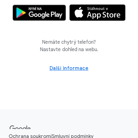
Nemáte chytrý telefon?
Nastavte dohled na webu.
Další informace
F
o
o
Ochrana soukromí
Smluvní podmínky