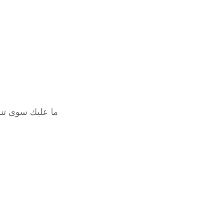
ما عليك سوى تنزيل Family Link على جهازك لبدء تتبّع نشاط طفلك وما يتص