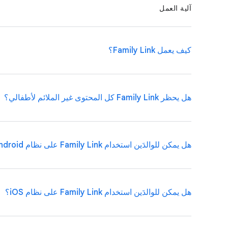
آلية العمل
كيف يعمل Family Link؟
هل يحظر Family Link كل المحتوى غير الملائم لأطفالي؟
يساعد تطبيق Family Link 
الأجهزة التي تعمل بنظام التشغيل Chrome أو Android.
هل يمكن للوالدَين استخدام Family Link على نظام Android؟
أولاً، سيحتاج الطفل أو المراهق إلى جهاز متوافق مع التطبيق
يكن حساب المراهق خاضعًا للإشراف باستخدام Family Link.
خيارات فلترة 
ترغب بأن يشاهده طفلك. ننصحك بمراجعة إعدادات التطبيقات والإعدادات والأدوات 
يمكن للوالدَين أيضًا إنشاء حساب Google للطفل دون 13 عامًا (
هل يمكن للوالدَين استخدام Family Link على نظام iOS؟
حسابه الجديد.
نعم. يمكن للوالدَين تشغيل تطبيق Family Link على أجهزة Android المزوَّدة بالإصدار 5.0 (Lollipop) أو الإصدارات الأحدث.
بعد ربط الحسابات، يمكن للوالدَين استخدام Family Link لمساعدتهما في عملية الإشراف، مثل مراقبة مدّة النظر إلى الشاشة وتوجيه الطفل نحو المحتوى المناسب لفئته العمرية.