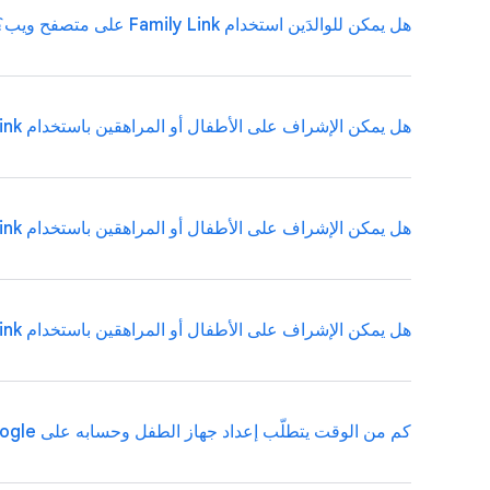
هل يمكن للوالدَين استخدام Family Link على متصفح ويب؟
نعم. يمكن للوالدَين تشغيل Family Link على هواتف iPhone التي تعمل بنظام iOS 11 والإصدارات الأحدث.
هل يمكن الإشراف على الأطفال أو المراهقين باستخدام Family Link على أجهزة Android؟
يمكن للوالدَين إدارة كل إعدادات وميزات حساب الطفل تقري
هل يمكن الإشراف على الأطفال أو المراهقين باستخدام Family Link على جهاز Chromebook (نظام التشغيل Chrome)؟
المعلومات، يُرجى الاطّلاع على
مركز المساعدة
.
هل يمكن الإشراف على الأطفال أو المراهقين باستخدام Family Link على أجهزة iOS أو متصفحات الويب؟
إعدادات الحساب وجهاز Chromebook التابع للطفل ووضع قيود على مواقع الويب. مزيد من المعلومات
كم من الوقت يتطلّب إعداد جهاز الطفل وحسابه على Google؟