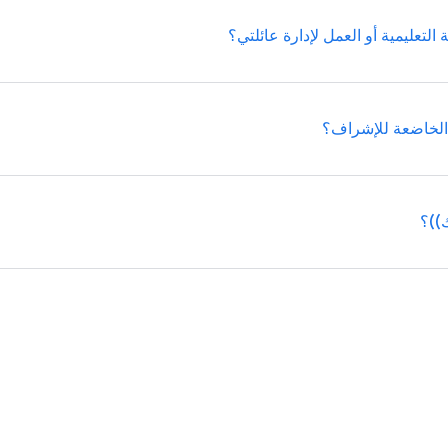
عليمية أو العمل لإدارة عائلتي؟
سنّ الرشد المعمول به في 
أي وقت.
ك)
، يمكنه اختيار تعديل حسابه على Google 
لى أجهزة طفلك الخاضعة للإشراف من خلال تطبيق Family Link.