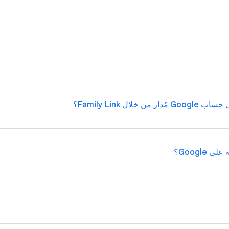
Family Link، مثل إدارة التطبيقات التي يمكن للأطفال استخدا
أجهزة iOS
و
متصفحات الويب
.
Family Link؟
Googl؟
الأول الذي يعمل بنظام التشغيل Chrome أو Android.
طفلك إعلانات عند استخدام منتجاتنا. ومع ذلك، لن تظهر له إعلانات مخصَّصة وس