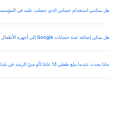
هل يمكنني استخدام حسابي الذي حصلت عليه في المؤسسة الت
نعم، يمكن استخدام Family Link للإشراف على المراهقين. يجب أن يحصل المراهقون فوق 13 عامًا (أو
الإشراف. بصفتك أحد الوالدَين، يمكنك إيقاف الإشراف في 
هل يمكن إضافة عدة حسابات Google إلى أجهزة الأطفال الخاضعة للإشراف؟
Google، مثل حسابك في Gmail، مع تطبيق Family Link.
ماذا يحدث عندما يبلغ طفلي 13 عامًا (أو سنّ الرشد في بلدك))؟
الوالدَين.
عندما يبلغ طفلك 13 عامًا (أو
سن الرشد المعمول به في بلد
الإشراف، وسيظل بإمكانك إدارة أدوات رقابة الأهل والإعدادات ع