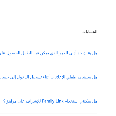
يستغرق إعداد حساب طفلك على Google وإعداد جهاز Android حوالى 15 دقيقة.
iOS أو متصفح ويب. مزيد من المعلومات عن تسجيل دخول الطفل أو المراهق على
الحسابات
هل هناك حد أدنى للعمر الذي يمكن فيه للطفل الحصول على حساب Google مُدار من خلال 
هل سيشاهد طفلي الإعلانات أثناء تسجيل الدخول إلى حسابه على e
لا، بل يرجع لك الأمر في تحديد الوقت المناسب لطفلك ليستخدم جهازه 
هل يمكنني استخدام Family Link للإشراف على مراهق؟
تعرض خدمات Google الإعلانات وقد يشاهد 
الطفل إعلانات في التطبيقات.