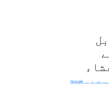
بل
ے
13 سال (یا آپ کے ملک میں قابل اطلاق عمر) سے کم عمر کے بچوں کیلئے، Family Link سے نظم کردہ Google