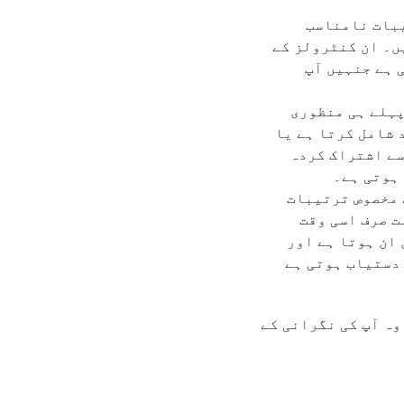
ور فلٹرز جیسی ترتیبات نامناسب
ں۔ ان کنٹرولز کے
 ہے جنہیں آپ
پہلے ہی منظوری
 شامل کرتا ہے یا
Google Play فیملی لائبریری سے اشتراک کردہ
 ہوتی ہے۔
لئے مخصوص ترتیبات
ت صرف اسی وقت
Androi یا ChromeOS آلے میں سائن ان ہوتا ہے اور
قت دستیاب ہوتی ہے
وہ آپ کی نگرانی کے