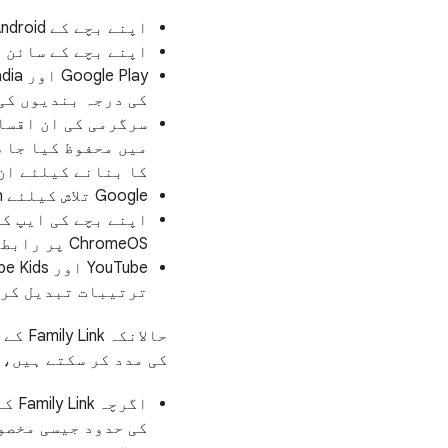
اپنے بچے کے Android یا ChromeOS آلات پر اسکرین کے وقت کی حدود متعین کریں؛
اپنے بچے کے سائن ان کردہ اور فعا
کی درجہ بندیوں کی
میں محفوظ کیا جا س
کا بنانے کیلئے ان
Google تلاش کیلئے SafeSearch جیسی ترتیبات کا نظم کریں؛
ChromeOS پر رابطوں تک رسائی اور
ترتیبات تبدیل کر
حالان
کی مدد کر سکتے ہیں، 
اگرچہ Family Link کے کئی پیرنٹل کنٹرولز کا
کی حدود جیسی مخصو