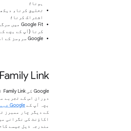
ہونا؛
تخلیق کرنا، دیکھن
اشتراک کرنا؛
Google Fit
کرنا (آپ کے بچے کے 
Google سروسز کے استعمال کے دوران سیاق و سباق کے اشتہارات دیکھنا۔
Family Link اور والدین کی نگرانی
le
دوران اس کے تجربے می
بچہ آپ کے
اکاؤنٹ کی نگرانی میں
مندرجہ ذیل جیسے کام کرنے کیلئے amily Link