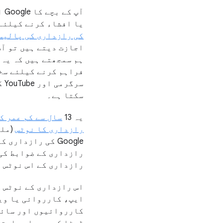
آپ
یا افشاء کرنے کیلئے 
کی رازداری کی پالیس
اجازت دیتے ہیں تو آپ
ہم سمجھتے ہیں کہ یہ 
فراہم کرنے کیلئے سخت
سرگرمی اور YouTube کی سرگزشت جیسی چیزوں کیلئے
سکتا ہے۔
یہ 13
رازداری کا نوٹس
(ملک
‏Google کی رازد
رازداری کے ضوابط کی
رازداری کے اس نوٹس م
ایپ، کارروائی یا ویب
کارروائیوں اور سائٹ