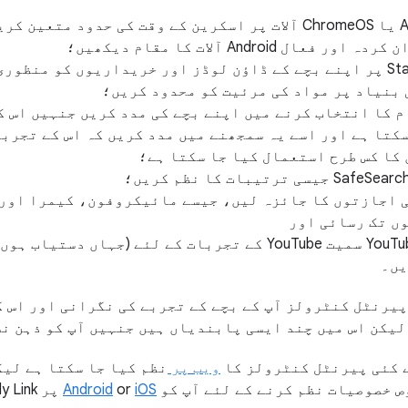
ل Android آلات کا مقام دیکھیں؛
Google Play اور Stadia پر اپنے بچے کے ڈاؤن لوڈز اور خریداریوں کو م
 بنیاد پر مواد کی مرئیت کو محدود کریں؛
کتا ہے اور اسے یہ سمجھنے میں مدد کریں کہ اس کے تجرب
 کا کس طرح استعمال کیا جا سکتا ہے؛
YouTube اور YouTube Kids سمیت YouTube کے تجربات کے لئے (جہا
یں۔
کہ Family Link کے پیرنٹل کنٹرولز آپ کے بچے کے تجربے کی نگرانی اور
لیکن اس میں چند ایسی پابندیاں ہیں جنہیں آپ کو ذہن نش
ویب پر
نظم کیا جا سکتا ہے لیک
ص خصوصیات نظم کرنے کے لئے آپ کو
iOS
or
Android