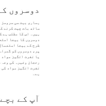
دوسروں کا
ہماری بہت سی سروسز ا
ساتھ بات چیت کرنے کی
ہیں۔ اس کا مطلب ہے ک
دوسروں کا بیجا استعم
طرح کے بیجا استعمال 
پر، دوسروں کو گمراہ 
یا نفرت انگیز مواد ک
رحجان وغیرہ کی وجہ س
نفرت انگیز مواد کی ا
ہے۔
آپ کے بچے