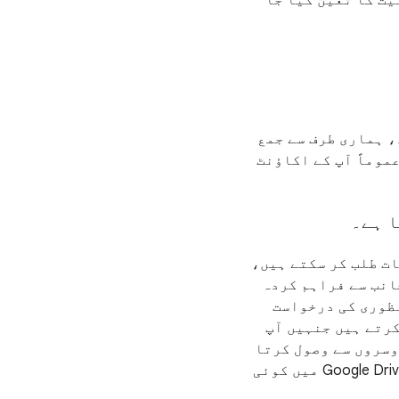
یت کا تعین کیا جا
 کے بعد، ہماری طرف سے جمع
موماً آپ کے اکاؤنٹ
ا ہے۔
ت طلب کر سکتے ہیں،
جانب سے فراہم کردہ
نظوری کی درخواست
رتے ہیں جنہیں آپ
وسروں سے وصول کرتا
ہے، جیسے کہ جب آپ کا بچہ Google تصاویر میں کوئی تصویر محفوظ کرتا ہے یا Google Drive میں کوئی