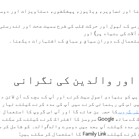
ا اور تصاویر، ویڈیوز، پیشکشوں، دستاویزات اور دوسر
 میں سرگرمی کے لیول اور حرکت قلب کی شرح سمیت صحت اور تندرس
آلات کی بنیاد پر) اور
Goog کی Family Link ایپ کو بنیادی اصول سیٹ کرنے اور آپ کے بچے کے آن لا
ں اس کی رہنمائی کرنے میں آپ کی مدد کرنے کیلئے تیار ک
کا حصہ بن جائے گا اور آپ اس گروپ کا استعمال 
کے دیگر چار ممبرز تک کے ساتھ Google سروسز کا اشتراک کرنے کیلئ
 مدد کیلئے آپ بعد میں دوسرے والد/والدہ کو شامل کر 
F کا استعمال کر سکتے ہیں: