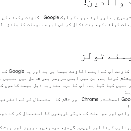
 والدین!
آپ کا اعتماد ہماری ترجیح ہے اور اپنے بچے کو 
ات کیلئے کچھ وقت نکال کر اس اہم معلومات کا جائزہ ل
لئے ٹولز
آپ کے بچے کا gle
شکش کرتا ہے، جن میں ایسی سروسز بھی شامل ہیں جنہیں 
 نہیں کیا گیا ہے۔ آپ کا بچہ مندرجہ ذیل جیسے کاموں ک
ے:
سوالات پوچھنا، Google اسسٹنٹ، Chrome اور تلاش کا استعمال ک
؛
, ویڈیو، وائس اور مواصلت کے دیگر طریقوں کا استعمال کر کے د
یداری کرنا اور ایپس، گیمز، موسیقی، موویز اور بہت ک