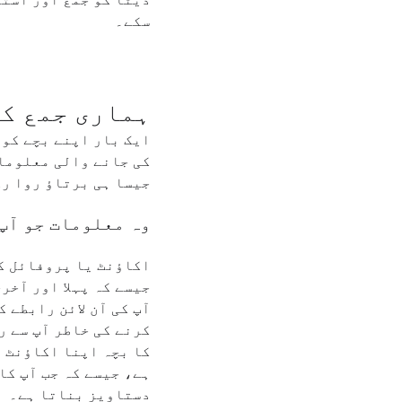
ڈیٹا کو جمع اور استع
سکے۔
ہماری جمع ک
کی جانے والی معلومات
جیسا ہی برتاؤ روا رک
وہ معلومات جو آپ 
اکاؤنٹ یا پروفائل کی
جیسے کہ پہلا اور آخر
آپ کی آن لائن رابطے 
کرنے کی خاطر آپ سے ر
کا بچہ اپنا اکاؤنٹ ی
دستاویز بناتا ہے۔