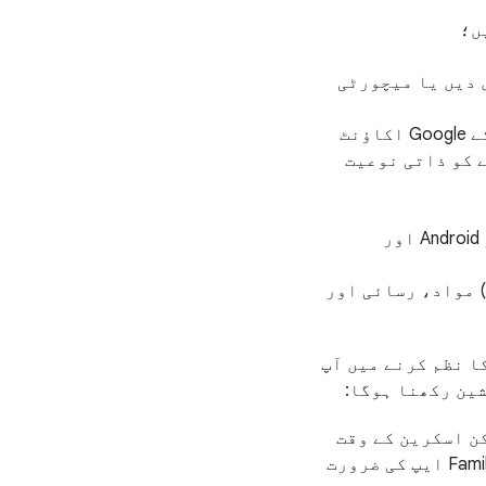
نظوری دیں یا میچورٹی
سرگرمی کی ان اقسام کا انتخاب کرنے میں اپنے بچے کی مدد کریں جنہیں اس کے Google اکاؤنٹ
ے کو ذاتی نوعیت
اپنے بچے کی ایپ کی اجازتوں کا جائزہ لیں، جیسے مائیکروفون، کیمرا اور Android اور
ں دستیاب ہوں) مواد، رسائی اور
 اس کا نظم کرنے میں آپ
ین رکھنا ہوگا:
ن اسکرین کے وقت
پر Family Link ایپ کی ضرورت