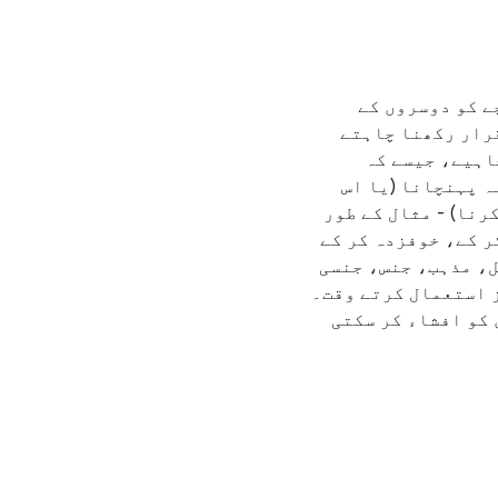
ے کو دوسروں کے
قرار رکھنا چاہتے
اہیے، جیسے کہ
ہ پہنچانا (یا اس
رنا) - مثال کے طور
ر کے، خوفزدہ کر کے
ل، مذہب، جنس، جنسی
ز استعمال کرتے وقت۔
 کو افشاء کر سکتی