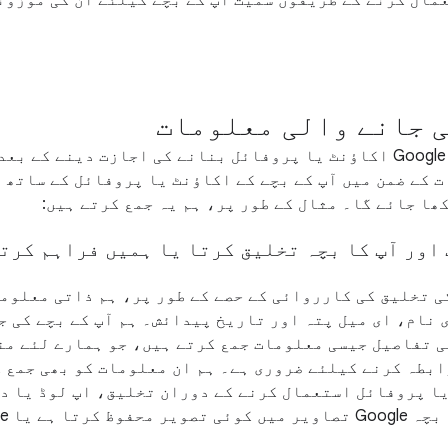
مال کرنے کے طریقوں سمیت آپ کے بچے کیلئے ان کی موزون
ی جانے والی معلومات
ایک بار اپنے بچے کو Google اکاؤنٹ یا پروفائل بنانے کی اجازت دینے
 کے ضمن میں آپ کے بچے کے اکاؤنٹ یا پروفائل کے ساتھ ع
ھا جائے گا۔ مثال کے طور پر، ہم یہ جمع کرتے ہیں:
اور آپ کا بچہ تخلیق کرتا یا ہمیں فراہم کرت
 تخلیق کی کارروائی کے حصے کے طور پر، ہم ذاتی معلوما
ی نام، ای میل پتہ اور تاریخ پیدائش۔ ہم آپ کے بچے کی 
کی تفاصیل جیسی معلومات جمع کرتے ہیں، جو ہمارے لئے م
ابطہ کرنے کیلئے ضروری ہے۔ ہم ان معلومات کو بھی جمع ک
ا پروفائل استعمال کرنے کے دوران تخلیق، اپ لوڈ یا د