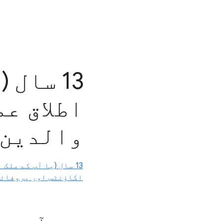
13 سال
اطلاق عم
والدین کیلئے ink
اکاؤنٹس اور پروفائل