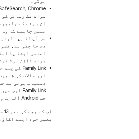
ہوگی۔
مواد تک رسائی کو 
آن رہنے کے باوجود،
نہیں چاہتے کہ وہ 
جب آپ کا بچہ کوئی 
دی جا چکی ہے، کسی 
مواد ڈاؤن لوڈ کرت
amily Link
اور حالات کی ضرورت
amily Link
جب Android آلہ پاور آن اور انٹرنیٹ سے منسلک ہوتا ہے۔
آپ کے بچے کی عمر 13 سال ہونے پر (
بغیر خود اپنے اکاؤنٹ