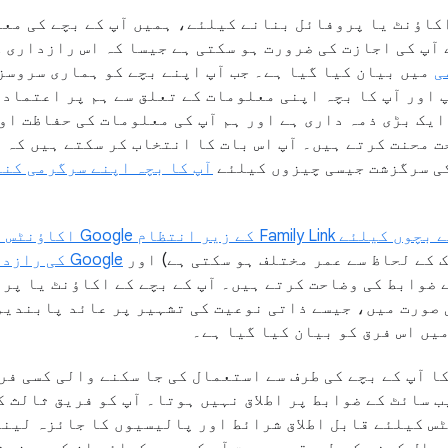
 کے بچے کا Google اکاؤنٹ یا پروفائل بنانے کیلئے، ہمیں آپ کے بچے 
آپ کی اجازت کی ضرورت ہو سکتی ہے جیسا کہ اس رازداری 
ی
میں بیان کیا گیا ہے۔ جب آپ اپنے بچے کو ہماری سروسز
 اور آپ کا بچہ اپنی معلومات کے تعلق سے ہم پر اعتماد 
ایک بڑی ذمہ داری ہے اور ہم آپ کی معلومات کی حفاظت او
 محنت کرتے ہیں۔ آپ اس بات کا انتخاب کر سکتے ہیں کہ آ
آپ کا بچہ اپنے سرگرمی کن
سال سے کم عمر کے بچوں کیلئے k
 کے لحاظ سے عمر مختلف ہو سکتی ہے) اور
اری کے ضوابط کی وضاحت کرتے ہیں۔ آپ کے بچے کے اکاؤنٹ یا 
 صورت میں، جیسے ذاتی نوعیت کی تشہیر پر عائد پابندیو
یں اس فرق کو بیان کیا گیا ہے۔
 سائٹ کے ضوابط پر اطلاق نہیں ہوتا۔ آپ کو فریق ثالث ک
س کیلئے قابل اطلاق شرائط اور پالیسیوں کا جائزہ لینا