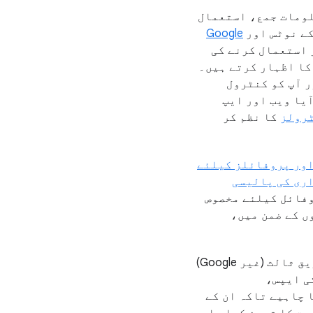
کی معلومات جمع، استعمال
کے نوٹس اور
‏Google
 استعمال کرنے کی
کا اظہار کرتے ہیں۔
ر آپ کو کنٹرول
یا ویب اور ایپ
ٹرولز
کا نظم کر
Family Lin کے زیر انتظام Google اکاؤنٹس اور پروفائلز کیلئے
پروفائل کیلئے مخصوص
ں کے ضمن میں،
اس رازداری کے نوٹس کا آپ کے بچے کی طرف سے استعمال کی جا سکنے والی کسی فریق ثالث (غیر Google)
ی ایپس،
 چاہیے تاکہ ان کے