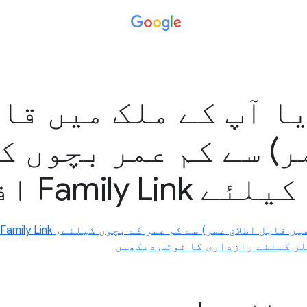
 (یا آپ کے ملک میں قا
ر) سے کم عمر بچوں ک
Family L افشاء
ز کیلئے رازداری کا نوٹس دیکھیں