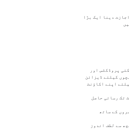
ایک Google اکاؤنٹ رکھنے کی اجازت دینا ایک بڑا
یں
Goo اکاؤنٹ آپ کے اپنے اکاؤنٹ جیسا ہی ہے اور یہ Google کے کئی پروڈکٹس اور
بچوں کیلئے ڈیزائن
یلئے اپنے اکاؤنٹ
ر کے انٹرنیٹ تک رسائی حاصل
وسروں کے ساتھ
چھ سے لطف اندوز