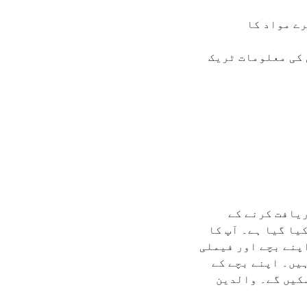
ے مواد کا
تی کی معلومات ٹریک
ئن دریافت کرنے کے
یا گیا ہے۔ آپ کا
اپنے بچے اور فیملی
ے کر سکتے ہیں۔ اپنے بچے کے
سکیں گے۔ والدین