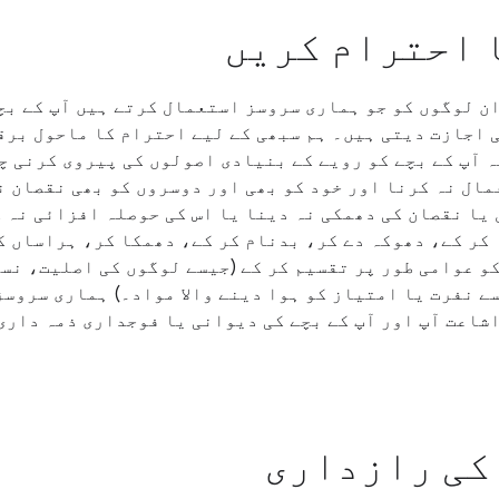
 احترام کریں
ن لوگوں کو جو ہماری سروسز استعمال کرتے ہیں آپ کے بچ
 اجازت دیتی ہیں۔ ہم سبھی کے لیے احترام کا ماحول بر
ہ آپ کے بچے کو رویے کے بنیادی اصولوں کی پیروی کرنی چ
ال نہ کرنا اور خود کو بھی اور دوسروں کو بھی نقصان ن
یا نقصان کی دھمکی نہ دینا یا اس کی حوصلہ افزائی نہ ک
کر کے، دھوکہ دے کر، بدنام کر کے، دھمکا کر، ہراساں ک
و عوامی طور پر تقسیم کر کے (جیسے لوگوں کی اصلیت، نس
ے نفرت یا امتیاز کو ہوا دینے والا مواد۔) ہماری سروس
شاعت آپ اور آپ کے بچے کی دیوانی یا فوجداری ذمہ داری
 کی رازداری