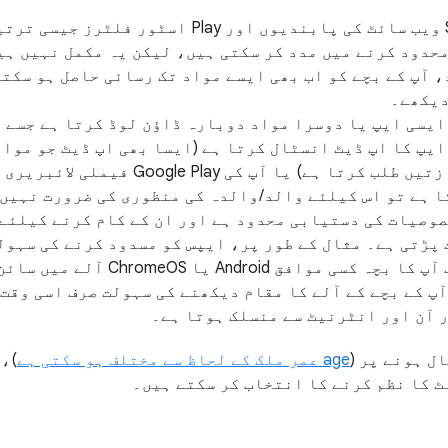
SafeSearch, Chrome ویب سائٹ کی پابندیوں اور Play اسٹ
محدود کرنے میں مدد کر سکتی ہیں، لیکن یہ مکمل نہیں ہی
 آپ کے بچے کو اب بھی ایسے مواد تک رسائی حاصل ہو سکتی
دیکھے۔
ایسی ایپ یا دوسرا مواد دوبارہ ڈاؤن لوڈ کرتا ہے جسے 
ایپ کا اپ ڈیٹ انسٹال کرتا ہے (ایسا بھی اپ ڈیٹ جو مواد
اضافی ڈیٹا یا اجازتیں طلب کرتا ہے) یا آپ کی 
ا ہے تو اس کیلئے والد/والدہ کی منظوری کی ضرورت نہیں
F کی چند خصوصیات کی دستیابی محدود ہے اور ان کے کام کرنے کی
 پڑتی ہے۔ مثال کے طور پر، ایپس کو مسدود کرنے کی سہول
دستیاب ہوتی ہے جب آپ کا بچہ کسی موافق d
F ایپ میں آپ کے بچے کے آلے کا مقام دیکھنے کی سہولت صرف اسی و
age عمر ملک کے لحاظ سے مختلف ہو سکتی ہے
)، 
 کا نظم کرنے کا انتخاب کر سکتے ہیں۔