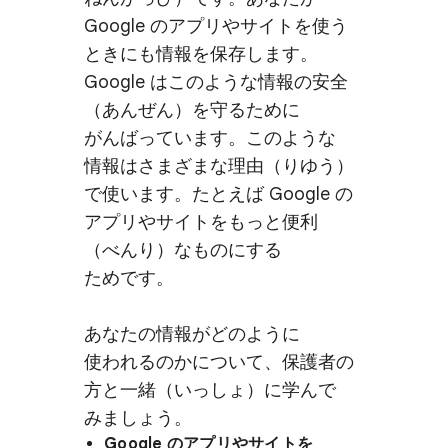
Google の​アプリや​サイトを​使う​
ときにも​情報を​保存します。​
Google は​このような​情報の​安全​
（​あんぜん）を​守る​ために​
がんばっています。​このような​
情報は​さまざまな​理由​（りゆう）
で​使います。​たとえば Google の​
アプリや​サイトを​もっと​便利​
（べんり）な​ものに​する​
ためです。
あなたの​情報が​どのように​
使われるのかに​ついて、​保護者の​
方と​一緒​（いっしょ）に​学んで​
みましょう。
Google の​アプリや​サイトを​