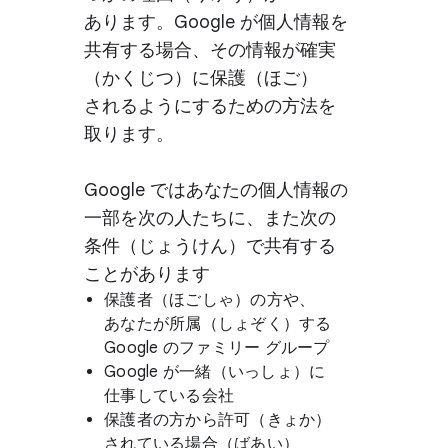
あります。​Google が​個人情報を​
共有する​場合、​その​情報が​確実​
（かく​じつ）に​保護​（ほご）
されるように​する​ための​方法を​
取ります。
Google では​あなたの​個人情報の​
一部を​次の​人たちに、​また次の​
条件​（じょうけん）で​共有する​
ことがあります
保護者​（ほごしゃ）の​方や、​
あなたが​所属​（しょぞく）する
Google の​ファミリー グループ
Google が​一緒​（いっしょ）に​
仕事している​会社
保護者の​方から​許可​（きょか）
されている​場合​（ば​あい）