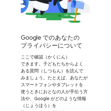
Google での​あなたの​
プライバシーに​ついて
ここで​確認​（かくにん）​
できます。​子ども​たちから​よく​
ある​質問​（しつもん）を​読んで​
みましょう。​たとえば、​あなたが​
スマートフォンや​タブレットを​
使う​ときに​おとなの​人が​手伝う​方​
法や、​Google が​どのような​情報​
（じょう​ほう）を​