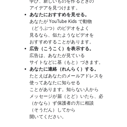
学び、​新しい​ものを​作る​ときの​
アイデアを​見つけます。
あなたに​おすすめを​見せる。
あなたが YouTube Kids で​動物​
（どうぶつ）の​ビデオを​よく​
見るなら、​似たような​ビデオを​
おすすめする​ことがあります。
広告​（こう​こく）を​表示する。
広告は、​あなたが​見ている​
サイトなどに​基（もと）​づきます。
あなたに​連絡​（れんらく）する。
たとえば​あなたの​メールアドレスを​
使ってあなたに​知らせる​
ことがあります。​知らない​人から​
メッセージが​届​（と​ど）​いたら、​必​
（かなら）ず​保護者の​方に​相談​
（そうだん）​してから​
開いてください。