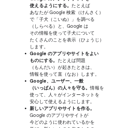
使えるように​する。
​たとえば​
あなたが Google 検索​（けんさく）
で​「子犬​（こい​ぬ）」を​調べる​
（しらべる）と、​Google は​
その情報を​使って​子犬に​ついて​
たくさんの​ことを​表示​（ひょうじ）
します。
Google の​アプリや​サイトを​よい​
ものに​する。
​たとえば​問題​
（もんだい）が​起きた​ときは、​
情報を​使って​直（な​お）します。
Google、​ユーザー、​一般​
（いっぱん）の​人々を​守る。
​情報を​
使って、​人々が​インターネットを​
安心して​使えるようにします。
新しい​アプリや​サイトを​作る。
Google の​アプリや​サイトが​
今どのように​使われているかを​