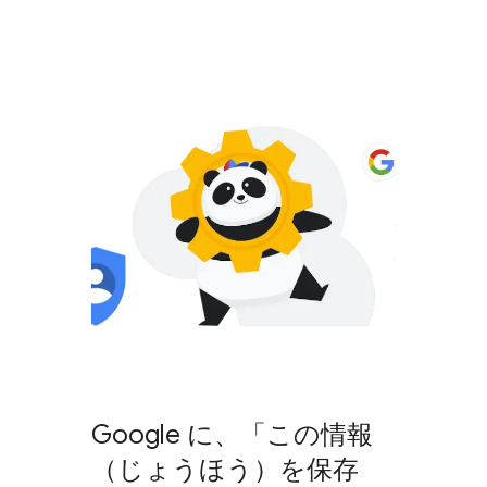
Google に、​「この​情報​
（じょう​ほう）を​保存​