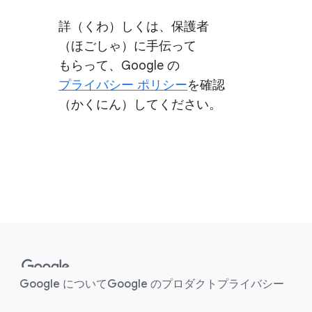
詳​（く​わ）しくは、​保護者​
（ほごしゃ）に​手伝って​
もらって、​Google の
プライバシー ポリシー
を​確認​
（かくにん）​してください。
F
o
o
Google に​ついて
Google の​プロダクト
プライバシー
t
e