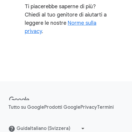
Ti piacerebbe saperne di più?
Chiedi al tuo genitore di aiutarti a
leggere le nostre
Norme sulla
privacy
.
F
o
o
Tutto su Google
Prodotti Google
Privacy
Termini
t
e
r
Guida