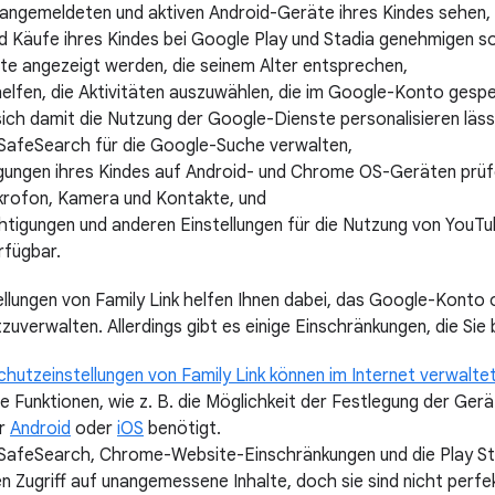
angemeldeten und aktiven Android-Geräte ihres Kindes sehen,
 Käufe ihres Kindes bei Google Play und Stadia genehmigen so
lte angezeigt werden, die seinem Alter entsprechen,
helfen, die Aktivitäten auszuwählen, die im Google-Konto gesp
 sich damit die Nutzung der Google-Dienste personalisieren läss
 SafeSearch für die Google-Suche verwalten,
ungen ihres Kindes auf Android- und Chrome OS-Geräten prüfe
ikrofon, Kamera und Kontakte, und
chtigungen und anderen Einstellungen für die Nutzung von YouT
rfügbar.
lungen von Family Link helfen Ihnen dabei, das Google-Konto o
zuverwalten. Allerdings gibt es einige Einschränkungen, die Sie
hutzeinstellungen von Family Link können im Internet verwalte
e Funktionen, wie z. B. die Möglichkeit der Festlegung der Ger
ür
Android
oder
iOS
benötigt.
 SafeSearch, Chrome-Website-Einschränkungen und die Play Sto
 Zugriff auf unangemessene Inhalte, doch sie sind nicht perfek