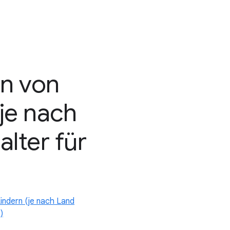
rn von
je nach
alter für
indern (je nach Land
)