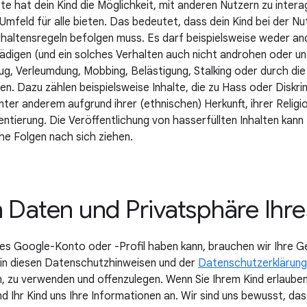
ste hat dein Kind die Möglichkeit, mit anderen Nutzern zu inter
 Umfeld für alle bieten. Das bedeutet, dass dein Kind bei der N
rhaltensregeln befolgen muss. Es darf beispielsweise weder an
digen (und ein solches Verhalten auch nicht androhen oder un
ug, Verleumdung, Mobbing, Belästigung, Stalking oder durch die
ten. Dazu zählen beispielsweise Inhalte, die zu Hass oder Diskr
ter anderem aufgrund ihrer (ethnischen) Herkunft, ihrer Religi
entierung. Die Veröffentlichung von hasserfüllten Inhalten kann 
che Folgen nach sich ziehen.
 Daten und Privatsphäre Ihre
enes Google-Konto oder -Profil haben kann, brauchen wir Ihre 
 in diesen Datenschutzhinweisen und der
Datenschutzerklärung
, zu verwenden und offenzulegen. Wenn Sie Ihrem Kind erlauben
nd Ihr Kind uns Ihre Informationen an. Wir sind uns bewusst, da