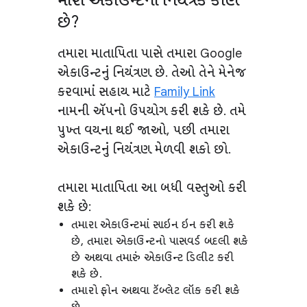
મારા એકાઉન્ટના નિયંત્રક કોણ
છે?
તમારા માતાપિતા પાસે તમારા Google
એકાઉન્ટનું નિયંત્રણ છે. તેઓ તેને મેનેજ
કરવામાં સહાય માટે
Family Link
નામની ઍપનો ઉપયોગ કરી શકે છે. તમે
પુખ્ત વયના થઈ જાઓ, પછી તમારા
એકાઉન્ટનું નિયંત્રણ મેળવી શકો છો.
તમારા માતાપિતા આ બધી વસ્તુઓ કરી
શકે છે:
તમારા એકાઉન્ટમાં સાઇન ઇન કરી શકે
છે, તમારા એકાઉન્ટનો પાસવર્ડ બદલી શકે
છે અથવા તમારું એકાઉન્ટ ડિલીટ કરી
શકે છે.
તમારો ફોન અથવા ટૅબ્લેટ લૉક કરી શકે