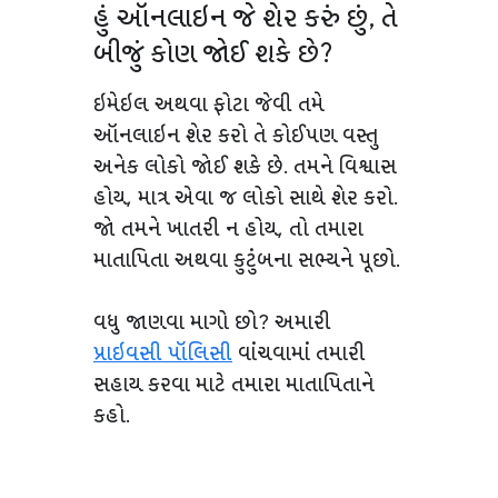
હું ઑનલાઇન જે શેર કરું છું, તે
બીજું કોણ જોઈ શકે છે?
ઇમેઇલ અથવા ફોટા જેવી તમે
ઑનલાઇન શેર કરો તે કોઈપણ વસ્તુ
અનેક લોકો જોઈ શકે છે. તમને વિશ્વાસ
હોય, માત્ર એવા જ લોકો સાથે શેર કરો.
જો તમને ખાતરી ન હોય, તો તમારા
માતાપિતા અથવા કુટુંબના સભ્યને પૂછો.
વધુ જાણવા માગો છો? અમારી
પ્રાઇવસી પૉલિસી
વાંચવામાં તમારી
સહાય કરવા માટે તમારા માતાપિતાને
કહો.