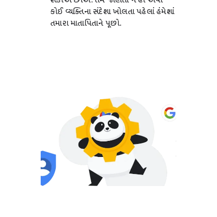
શકીએ છીએ. તમે જાણતા ન હો એવી
કોઈ વ્યક્તિના સંદેશા ખોલતા પહેલાં હંમેશાં
તમારા માતાપિતાને પૂછો.