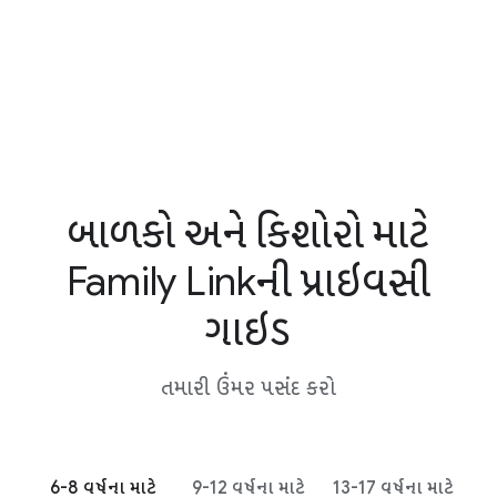
બાળકો અને કિશોરો માટે
Family Linkની પ્રાઇવસી
ગાઇડ
તમારી ઉંમર પસંદ કરો
6-8 વર્ષના માટે
9-12 વર્ષના માટે
13-17 વર્ષના માટે