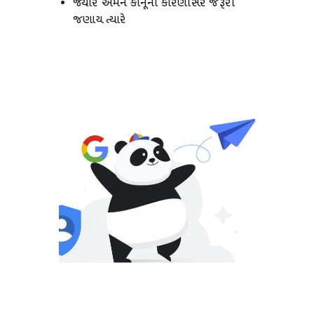
જ્યારે અમને કાનૂની કારણોસર જરૂરી
જણાય ત્યારે