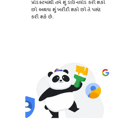
પ્રોડક્ટમાંથી તમે શું ડાઉનલોડ કરી શકો
છો અથવા શું ખરીદી શકો છો તે પસંદ
કરી શકે છે.