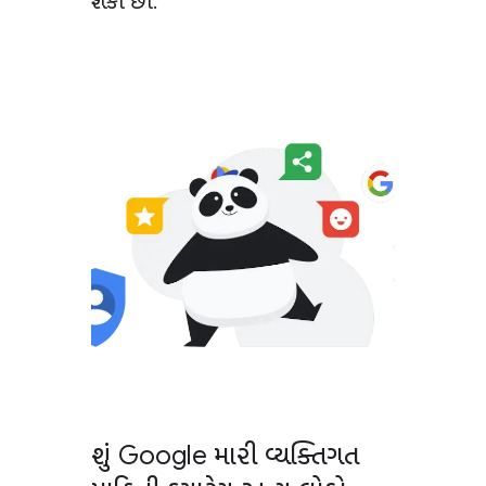
શકો છો.
શું Google મારી વ્યક્તિગત