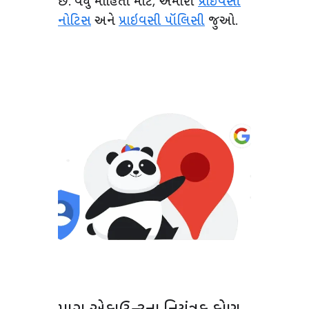
છે. વધુ માહિતી માટે, અમારી
પ્રાઇવસી
નોટિસ
અને
પ્રાઇવસી પૉલિસી
જુઓ.