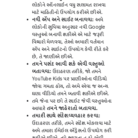
લોકોને ઑનલાઇન વધુ સલામત રાખવા
માટે માહિતીનો ઉપયોગ કરીએ છીએ.
નવી ઍપ અને સાઇટ બનાવવા:
અમે
લોકોની સુવિધા અનુસાર નવી Google
વસ્તુઓ બનાવી શકીએ એ માટે જરૂરી
વિચારો મેળવવા, તેઓ અમારી વર્તમાન
ઍપ અને સાઇટનો ઉપયોગ કેવી રીતે કરે
છે, તે જાણીએ છીએ.
તમને પસંદ આવી શકે એવી વસ્તુઓ
બતાવવા:
ઉદાહરણ તરીકે, જો તમને
YouTube Kids પર પ્રાણીઓના વીડિયો
જોવા ગમતા હોય, તો અમે એવા જ અન્ય
ઘણા વીડિયો તમને બતાવી શકીએ છીએ.
તમે જેના પર છો તે સાઇટ જેવી વસ્તુઓના
આધારે
તમને જાહેરાતો બતાવવા.
તમારી સાથે સંદેશવ્યવહાર કરવા:
ઉદાહરણ તરીકે, તમને સંદેશ મોકલવા માટે
અમે તમારા ઇમેઇલ ઍડ્રેસનો ઉપયોગ કરી